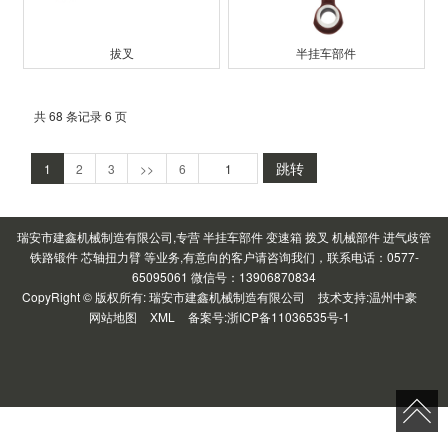
拔叉
半挂车部件
共 68 条记录 6 页
跳转
1
2
3
>>
6
瑞安市建鑫机械制造有限公司,专营 半挂车部件 变速箱 拨叉 机械部件 进气歧管
铁路锻件 芯轴扭力臂 等业务,有意向的客户请咨询我们，联系电话：0577-
65095061 微信号：13906870834
CopyRight © 版权所有:
瑞安市建鑫机械制造有限公司
技术支持:
温州中豪
网站地图
XML
备案号:
浙ICP备11036535号-1