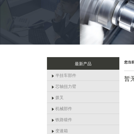
您当
最新产品
半挂车部件
暂

芯轴扭力臂

拨叉

机械部件

铁路锻件

变速箱
