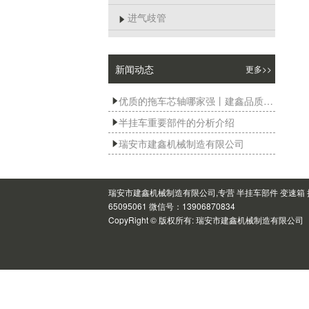
进气歧管

新闻动态
更多>>
优质的拖车芯轴哪家强丨建鑫品质有保障

半挂车重要部件的分析介绍

瑞安市建鑫机械制造有限公司

瑞安市建鑫机械制造有限公司,专营 半挂车部件 变速箱 
65095061 微信号：13906870834
CopyRight © 版权所有:
瑞安市建鑫机械制造有限公司