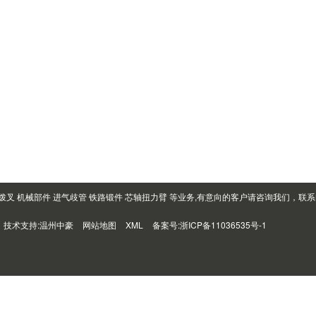
拨叉 机械部件 进气歧管 铁路锻件 芯轴扭力臂 等业务,有意向的客户请咨询我们，联系电
技术支持:
温州中豪
网站地图
XML
备案号:
浙ICP备11036535号-1