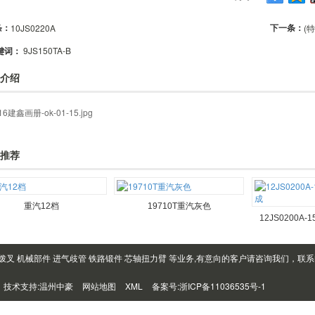
条：
下一条：
10JS0220A
(
键词：
9JS150TA-B
介绍
推荐
重汽12档
19710T重汽灰色
12JS0200A
拨叉 机械部件 进气歧管 铁路锻件 芯轴扭力臂 等业务,有意向的客户请咨询我们，联系电
技术支持:
温州中豪
网站地图
XML
备案号:
浙ICP备11036535号-1