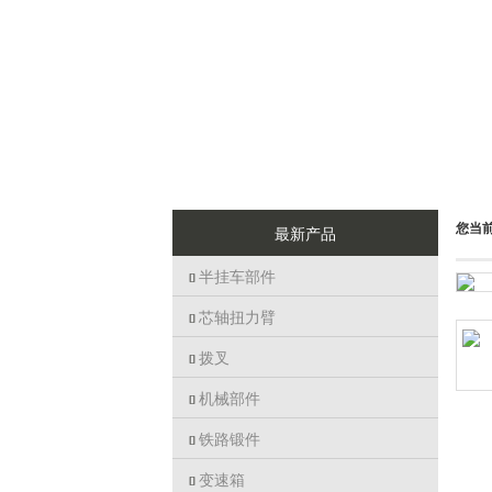
您当
最新产品
半挂车部件

芯轴扭力臂

拨叉

机械部件

铁路锻件

变速箱
