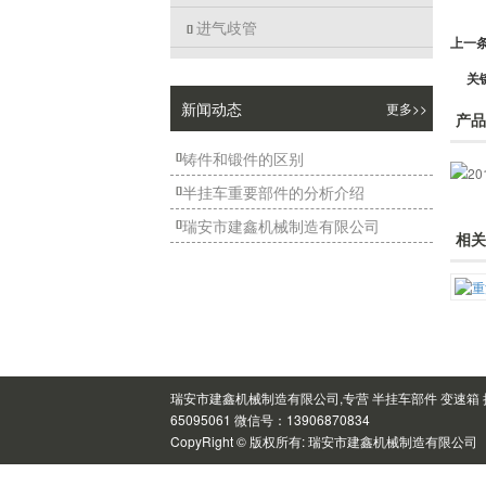
进气歧管

上一
关
新闻动态
更多>>
产品
铸件和锻件的区别

半挂车重要部件的分析介绍

瑞安市建鑫机械制造有限公司

相关
瑞安市建鑫机械制造有限公司,专营 半挂车部件 变速箱 
65095061 微信号：13906870834
CopyRight © 版权所有:
瑞安市建鑫机械制造有限公司