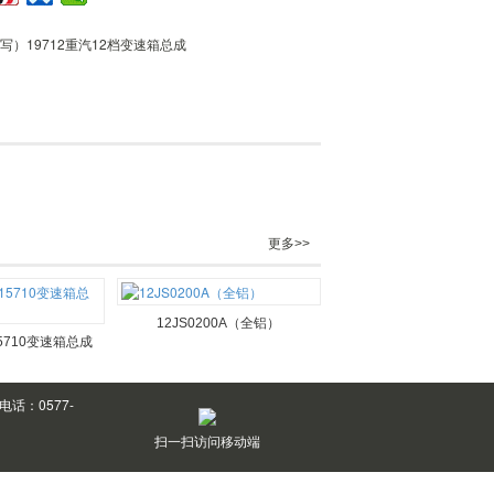
特写）19712重汽12档变速箱总成
更多>>
12JS0200A（全铝）
-15710变速箱总成
话：0577-
扫一扫访问移动端